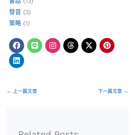
會話
(13)
發音
(3)
策略
(1)
F
L
L
I
T
X
P
a
i
i
n
h
-
i
c
n
n
s
r
t
n
e
k
e
t
e
w
t
b
e
a
a
i
e
o
d
g
d
t
r
o
i
r
s
t
e
←
上一篇文章
下一篇文章
→
k
n
a
e
s
m
r
t
Related Posts