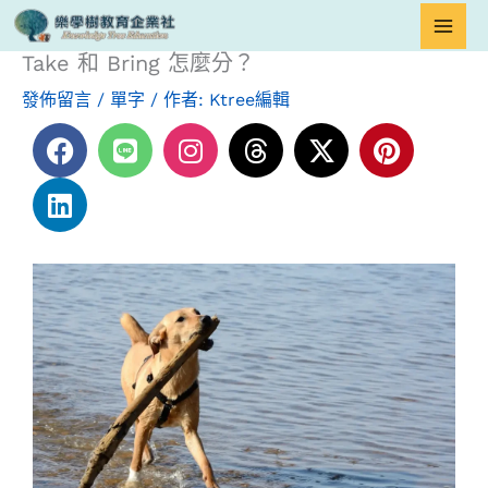
跳
首頁
單字
Take 和 Bring 怎麼分？
至
Take 和 Bring 怎麼分？
主
發佈留言
/
單字
/ 作者:
Ktree編輯
要
F
L
L
I
T
X
P
內
a
i
i
n
h
-
i
容
c
n
n
s
r
t
n
e
k
e
t
e
w
t
b
e
a
a
i
e
o
d
g
d
t
r
o
i
r
s
t
e
k
n
a
e
s
m
r
t