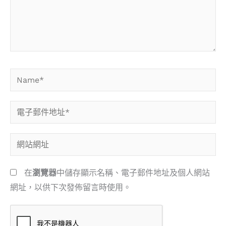
入
內
容...
Name*
電
子
郵
網
件
站
地
網
在
瀏覽器
中儲存顯示名稱、電子郵件地址及個人網站
址
址
網址，以供下次發佈留言時使用。
*