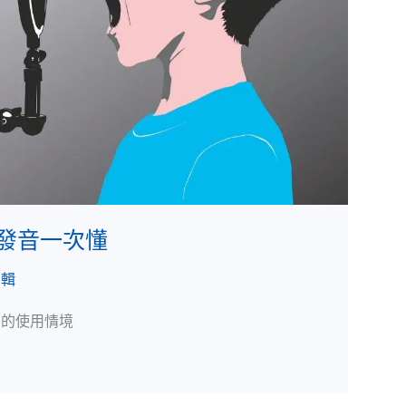
種發音一次懂
編輯
ɪ/ 的使用情境