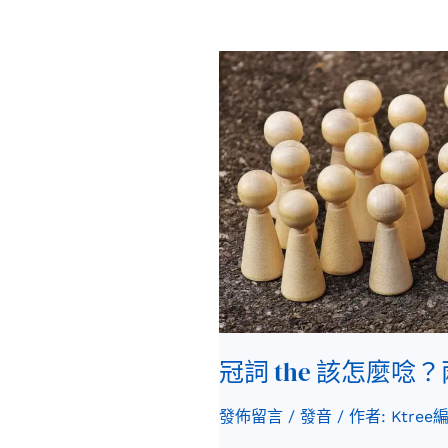
冠
詞
the
該
怎
麼
唸？
兩
種
發
音
冠詞 the 該怎麼
一
次
發佈留言
/
發音
/ 作者:
Ktree
懂