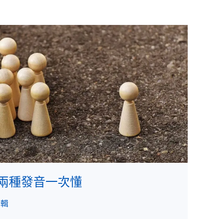
唸？兩種發音一次懂
編輯