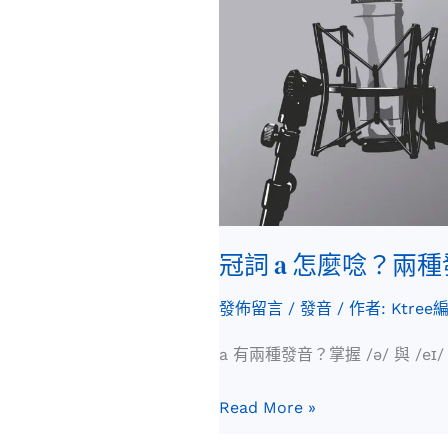
兩
種
發
音
一
次
懂
冠詞 a 怎麼唸？兩
發佈留言
/
發音
/ 作者:
Ktree
a 有兩種發音？掌握 /ə/ 與 /e
Read More »