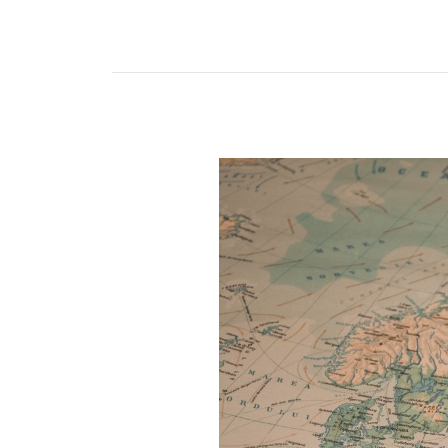
Route
怎
麼
唸？
root
還
是
rout？