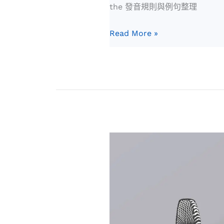
the 發音規則與例句整理
Read More »
冠
詞
a
怎
麼
唸？