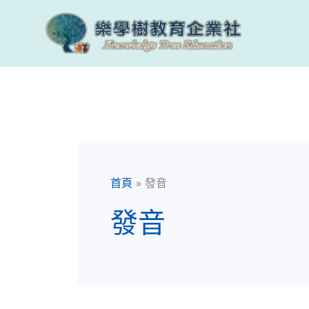
跳
至
主
要
內
容
首頁
發音
發音