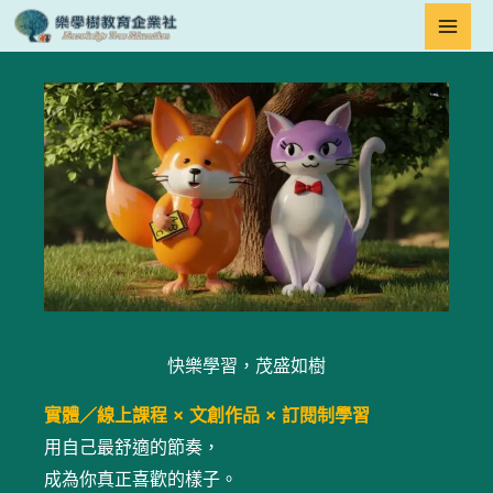
跳
至
主
要
內
容
快樂學習，茂盛如樹
實體／線上課程 × 文創作品 × 訂閱制學習
用自己最舒適的節奏，
成為你真正喜歡的樣子。