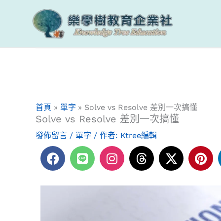
跳
至
主
要
內
容
首頁
單字
Solve vs Resolve 差別一次搞懂
Solve vs Resolve 差別一次搞懂
發佈留言
/
單字
/ 作者:
Ktree編輯
F
L
I
T
X
P
a
i
n
h
-
i
c
n
s
r
t
n
e
e
t
e
w
t
b
a
a
i
e
o
g
d
t
r