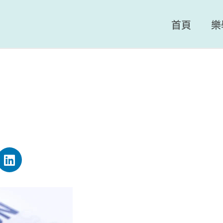
首頁
樂
L
i
n
k
e
d