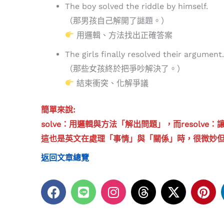
The boy solved the riddle by himself.
（那男孩自己解開了謎題。）
用邏輯、方法找出正確答案
The girls finally resolved their argument.
（那些女孩終於把爭吵解決了。）
結束衝突、化解爭議
簡單來說:
solve：用邏輯與方法「解出問題」，而resolv
這也是英文在處理「事情」與「關係」時，很微妙
返回文章總覽
F
L
I
T
X
P
a
i
n
h
-
i
c
n
s
r
t
n
e
e
t
e
w
t