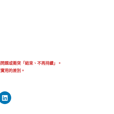
e：讓問題或衝突「結束、不再持續」。
但實用的差別。
L
i
n
k