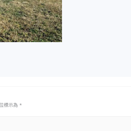
位標示為
*