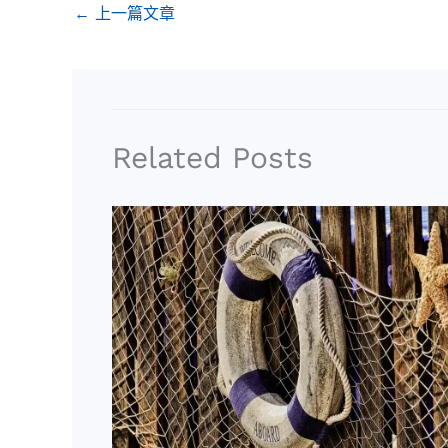
←
上一篇文章
b
a
a
i
e
o
g
d
t
r
o
r
s
t
e
k
a
e
s
m
r
t
Related Posts