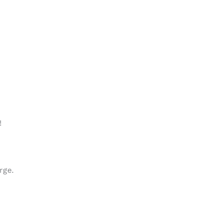
!
rge.