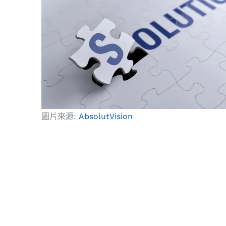
o
r
s
t
e
k
a
e
s
m
r
t
圖片來源:
AbsolutVision