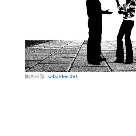
o
r
s
t
e
k
a
e
s
m
r
t
圖片來源:
kabaldesch0