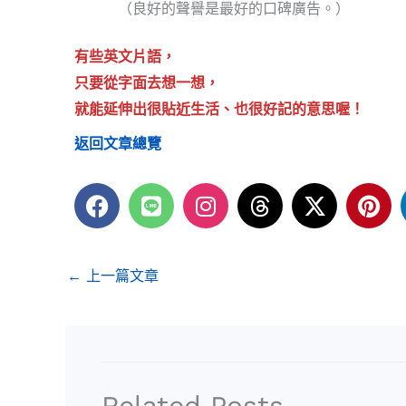
（良好的聲譽是最好的口碑廣告。）
有些英文片語，
只要從字面去想一想，
就能延伸出很貼近生活、也很好記的意思喔！
返回文章總覽
F
L
I
T
X
P
a
i
n
h
-
i
c
n
s
r
t
n
e
e
t
e
w
t
←
上一篇文章
b
a
a
i
e
o
g
d
t
r
o
r
s
t
e
k
a
e
s
m
r
t
Related Posts