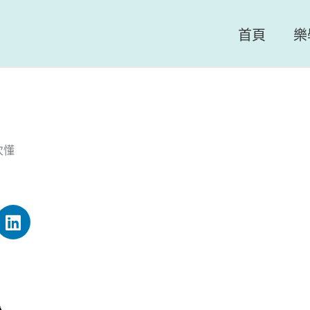
首頁
樂
次懂
L
i
n
k
e
d