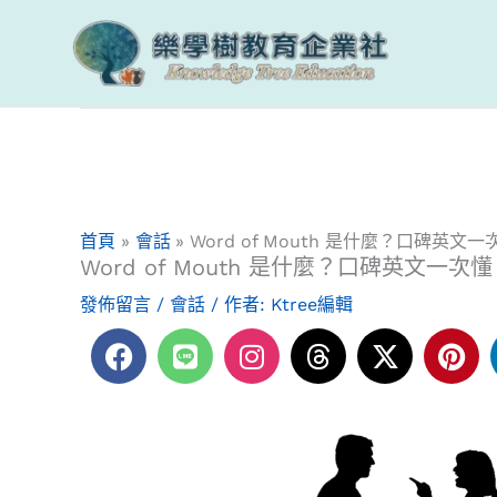
跳
至
主
要
內
容
首頁
會話
Word of Mouth 是什麼？口碑英文一
Word of Mouth 是什麼？口碑英文一次懂
發佈留言
/
會話
/ 作者:
Ktree編輯
F
L
I
T
X
P
a
i
n
h
-
i
c
n
s
r
t
n
e
e
t
e
w
t
b
a
a
i
e
o
g
d
t
r