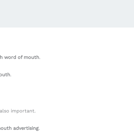
h word of mouth
.
outh
.
）
 also important.
outh advertising
.