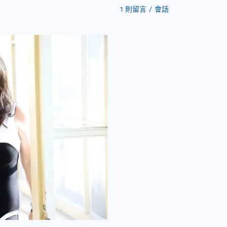
1 則留言
/
會話