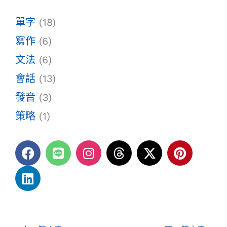
單字
(18)
寫作
(6)
文法
(6)
會話
(13)
發音
(3)
策略
(1)
F
L
L
I
T
X
P
a
i
i
n
h
-
i
c
n
n
s
r
t
n
e
k
e
t
e
w
t
b
e
a
a
i
e
o
d
g
d
t
r
o
i
r
s
t
e