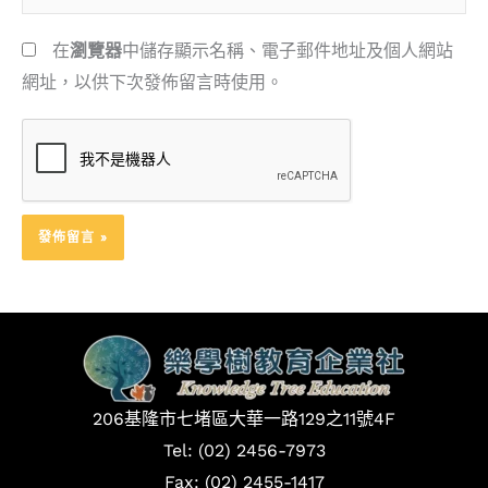
件
站
地
網
在
瀏覽器
中儲存顯示名稱、電子郵件地址及個人網站
址
址
網址，以供下次發佈留言時使用。
*
206基隆市七堵區大華一路129之11號4F
Tel: (02) 2456-7973
Fax: (02) 2455-1417