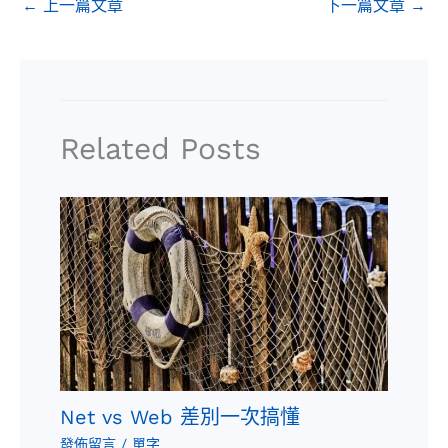
←
上一篇文章
下一篇文章
→
k
n
a
e
s
m
r
t
Related Posts
Net vs Web 差別一次搞懂
發佈留言
/
單字