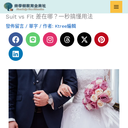
跳
首頁
單字
Suit vs Fit 差在哪？一秒搞懂用法
至
Suit vs Fit 差在哪？一秒搞懂用法
主
發佈留言
/
單字
/ 作者:
Ktree編輯
要
F
L
L
I
T
X
P
內
a
i
i
n
h
-
i
容
c
n
n
s
r
t
n
e
k
e
t
e
w
t
b
e
a
a
i
e
o
d
g
d
t
r
o
i
r
s
t
e
k
n
a
e
s
m
r
t