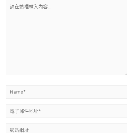
請
在
這
裡
輸
入
內
容...
Name*
電
子
郵
網