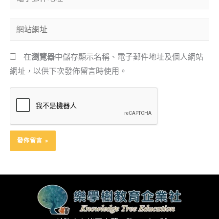
子
郵
網
件
站
地
網
在
瀏覽器
中儲存顯示名稱、電子郵件地址及個人網站
址
址
網址，以供下次發佈留言時使用。
*