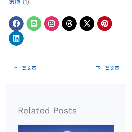
策略
(1)
F
L
L
I
T
X
P
a
i
i
n
h
-
i
c
n
n
s
r
t
n
e
k
e
t
e
w
t
b
e
a
a
i
e
o
d
g
d
t
r
o
i
r
s
t
e
←
上一篇文章
下一篇文章
→
k
n
a
e
s
m
r
t
Related Posts