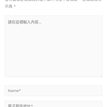
示為
*
請
在
這
裡
輸
入
內
容...
Name*
電