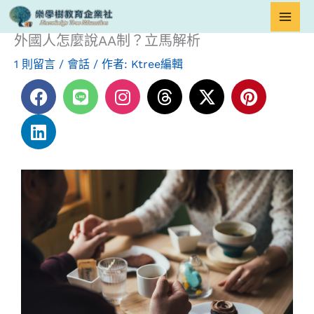
跳
首頁
會話
外國人怎麼說AA制？立馬解析
至
外國人怎麼說AA制？立馬解析
主
1 則留言
/
會話
/ 作者:
Ktree編輯
要
F
L
L
I
T
X
P
內
a
i
i
n
h
-
i
容
c
n
n
s
r
t
n
e
k
e
t
e
w
t
b
e
a
a
i
e
o
d
g
d
t
r
o
i
r
s
t
e
k
n
a
e
s
m
r
t