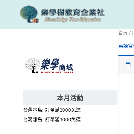
跳
至
主
要
首頁
/
內
英語寫
容
本月活動
台灣本島: 訂單滿2000免運
台灣離島: 訂單滿3000免運